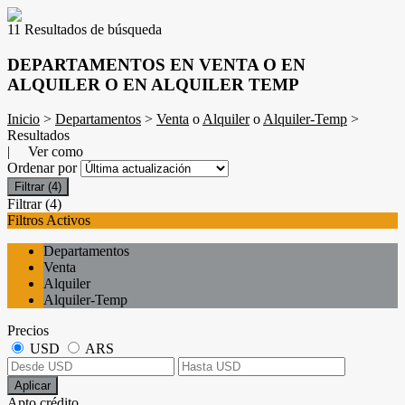
11 Resultados de búsqueda
DEPARTAMENTOS EN VENTA O EN
ALQUILER O EN ALQUILER TEMP
Inicio
>
Departamentos
>
Venta
o
Alquiler
o
Alquiler-Temp
>
Resultados
| Ver como
Ordenar por
Filtrar
(4)
Filtrar
(4)
Filtros Activos
Departamentos
Venta
Alquiler
Alquiler-Temp
Precios
USD
ARS
Aplicar
Apto crédito