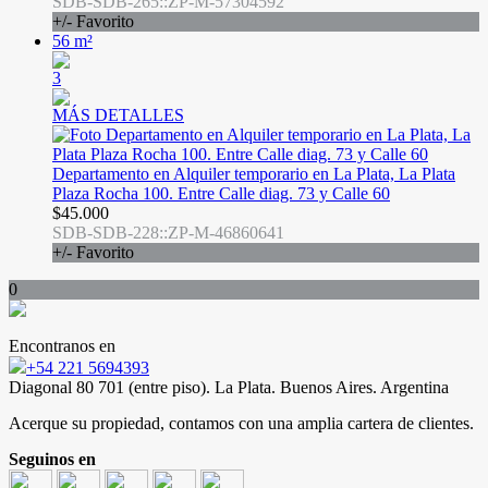
SDB-SDB-265::ZP-M-57304592
+/- Favorito
56 m²
3
MÁS DETALLES
Departamento en Alquiler temporario en La Plata, La Plata
Plaza Rocha 100. Entre Calle diag. 73 y Calle 60
$45.000
SDB-SDB-228::ZP-M-46860641
+/- Favorito
0
Encontranos en
+54 221 5694393
Diagonal 80 701 (entre piso). La Plata. Buenos Aires. Argentina
Acerque su propiedad, contamos con una amplia cartera de clientes.
Seguinos en