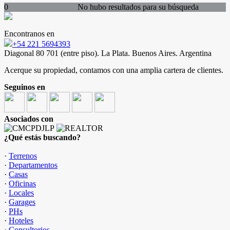
0
No hubo resultados para su búsqueda
Encontranos en
+54 221 5694393
Diagonal 80 701 (entre piso). La Plata. Buenos Aires. Argentina
Acerque su propiedad, contamos con una amplia cartera de clientes.
Seguinos en
Asociados con
¿Qué estás buscando?
·
Terrenos
·
Departamentos
·
Casas
·
Oficinas
·
Locales
·
Garages
·
PHs
·
Hoteles
·
Consultorios