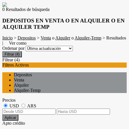
0 Resultados de búsqueda
DEPOSITOS EN VENTA O EN ALQUILER O EN
ALQUILER TEMP
Inicio
>
Depositos
>
Venta
o
Alquiler
o
Alquiler-Temp
> Resultados
| Ver como
Ordenar por
Filtrar
(4)
Filtrar
(4)
Filtros Activos
Depositos
Venta
Alquiler
Alquiler-Temp
Precios
USD
ARS
Aplicar
Apto crédito