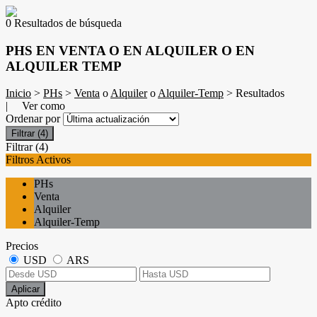
0 Resultados de búsqueda
PHS EN VENTA O EN ALQUILER O EN
ALQUILER TEMP
Inicio
>
PHs
>
Venta
o
Alquiler
o
Alquiler-Temp
> Resultados
| Ver como
Ordenar por
Filtrar
(4)
Filtrar
(4)
Filtros Activos
PHs
Venta
Alquiler
Alquiler-Temp
Precios
USD
ARS
Aplicar
Apto crédito