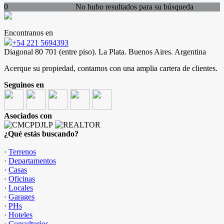
0
No hubo resultados para su búsqueda
Encontranos en
+54 221 5694393
Diagonal 80 701 (entre piso). La Plata. Buenos Aires. Argentina
Acerque su propiedad, contamos con una amplia cartera de clientes.
Seguinos en
Asociados con
¿Qué estás buscando?
·
Terrenos
·
Departamentos
·
Casas
·
Oficinas
·
Locales
·
Garages
·
PHs
·
Hoteles
·
Consultorios